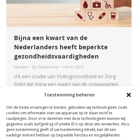
Bijna een kwart van de
Nederlanders heeft beperkte
gezondheidsvaardigheden
Nieuws
By
fydeevitae
mei 8, 2024
Uit een studie van Volksgezondheid en Zorg
blijkt dat bijna een kwart van de volwassenen
tekortschietende of beperkte
Toestemming beheren
gezondheidsvaardigheden heeft. Deze
tekortkomingen hebben vaak nadelige effecten
Om de beste ervaringen te bieden, gebruiken wij technologieën zoals
cookies om informatie over uw apparaat op te slaan en/of te
op de gezondheid. Opmerkelijk is dat
raadplegen. Door in te stemmen met deze technologieën kunnen wij
laagopgeleide individuen vaker
gegevens zoals surfgedrag of unieke ID's op deze site verwerken. Als u
tekortschietende of beperkte
geen toestemming geeft of uw toestemming intrekt, kan dit een
nadelige invloed hebben op bepaalde functies en mogelijkheden.
gezondheidsvaardigheden hebben in