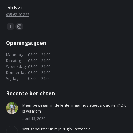
Telefoon
035 62 40 227
Find us on:
Facebook
Instagram
page
page
Openingstijden
opens
opens
in
in
Maandag
08:00 – 21:00
Dinsdag
08:00 – 21:00
new
new
Woensdag
08:00 – 21:00
window
window
Donderdag
08:00 – 21:00
Vrijdag
08:00 – 21:00
Recente berichten
Meer bewegen in de lente, maar nog steeds klachten? Dit
is waarom
april 13, 2026
Wat gebeurt er in mijn rug bij artrose?