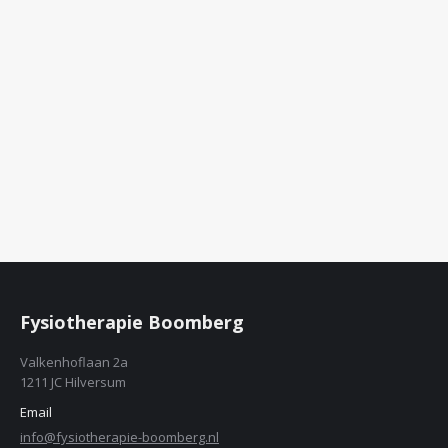
Fysiotherapie Boomberg
Valkenhoflaan 2a
1211 JC Hilversum
Email
info@fysiotherapie-boomberg.nl