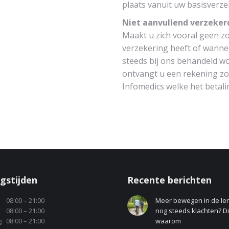
plaats vanuit uw basisverze
Niet aanvullend verzeker
Maakt u zich vooral geen z
verzekering heeft of wanne
steeds bij ons behandeld wor
ontvangt u een rekening z
Infomedics welke het betali
gstijden
Recente berichten
08:00 – 21:00
Meer bewegen in de le
08:00 – 21:00
nog steeds klachten? Dit
g
08:00 – 21:00
waarom