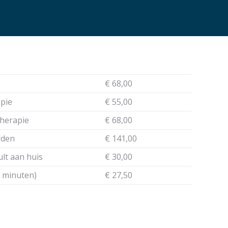
€ 68,00
apie
€ 55,00
therapie
€ 68,00
rden
€ 141,00
lt aan huis
€ 30,00
5 minuten)
€ 27,50