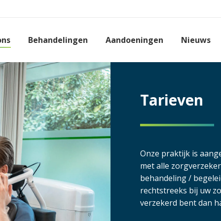
ons
Behandelingen
Aandoeningen
Nieuws
Tarieven
Onze praktijk is aange
met alle zorgverzeke
behandeling / begelei
rechtstreeks bij uw z
verzekerd bent dan ha