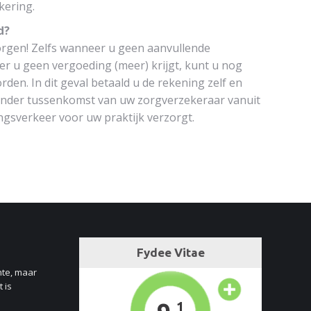
kering.
d?
orgen! Zelfs wanneer u geen aanvullende
er u geen vergoeding (meer) krijgt, kunt u nog
den. In dit geval betaald u de rekening zelf en
onder tussenkomst van uw zorgverzekeraar vanuit
ngsverkeer voor uw praktijk verzorgt.
nte, maar
 is