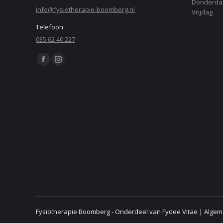
Donderda
info@fysiotherapie-boomberg.nl
Vrijdag
Telefoon
035 62 40 227
Find us on:
Facebook
Instagram
page
page
opens
opens
in
in
new
new
window
window
Fysiotherapie Boomberg - Onderdeel van Fydee Vitae |
Algem