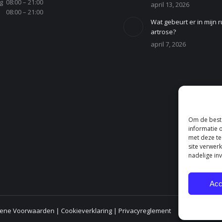
g
08:00 – 21:00
april 13, 2026
08:00 – 21:00
Wat gebeurt er in mijn r
artrose?
april 7, 2026
Om de beste
informatie 
met deze te
site verwer
nadelige in
Acc
ene Voorwaarden
|
Cookieverklaring
|
Privacyreglement