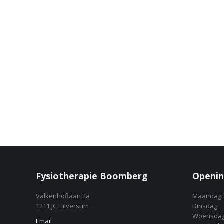
Fysiotherapie Boomberg
Openin
Valkenhoflaan 2a
Maandag
1211 JC Hilversum
Dinsdag
Woensda
Email