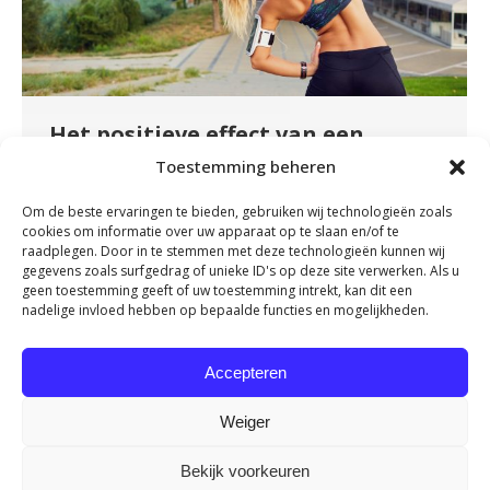
Het positieve effect van een
warming-up op uw lichaam
Toestemming beheren
Nieuws
By
fydeevitae
februari 8, 2024
Om de beste ervaringen te bieden, gebruiken wij technologieën zoals
cookies om informatie over uw apparaat op te slaan en/of te
Hoeveel tijd neemt u voor uw workout of
raadplegen. Door in te stemmen met deze technologieën kunnen wij
training? Tegenwoordig zijn we vaak gehaast
gegevens zoals surfgedrag of unieke ID's op deze site verwerken. Als u
en lijken we nergens meer echt de tijd voor te
geen toestemming geeft of uw toestemming intrekt, kan dit een
nadelige invloed hebben op bepaalde functies en mogelijkheden.
nemen. Terwijl u eet, bent u misschien bezig op
uw laptop; tijdens het opvouwen van de was
Accepteren
bent u aan het bellen en soms stuurt u zelfs e-
mails vanaf uw telefoon…
Weiger
Bekijk voorkeuren