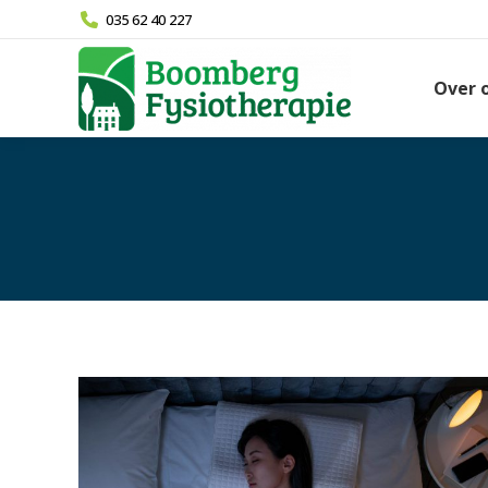
035 62 40 227
Over 