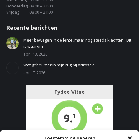
window
window
Donderdag
08:00 – 21:00
Vrijdag
08:00 – 21:00
Recente berichten
Meer bewegen in de lente, maar nog steeds klachten? Dit
is waarom
april 13, 2026
Wat gebeurt er in mijn rug bij artrose?
april 7, 2026
Toestemming beheren