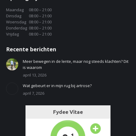
opens
opens
in
in
Maandag
08:00 – 21:00
Dinsdag
08:00 – 21:00
new
new
Woensdag
08:00 – 21:00
window
window
Donderdag
08:00 – 21:00
Vrijdag
08:00 – 21:00
Recente berichten
Meer bewegen in de lente, maar nog steeds klachten? Dit
is waarom
april 13, 2026
Wat gebeurt er in mijn rug bij artrose?
april 7, 2026