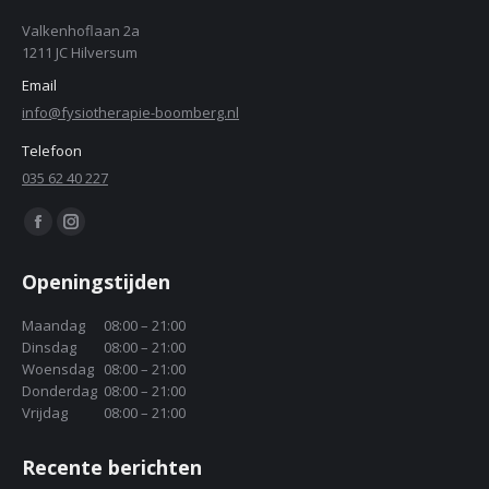
Valkenhoflaan 2a
1211 JC Hilversum
Email
info@fysiotherapie-boomberg.nl
Telefoon
035 62 40 227
Find us on:
Facebook
Instagram
page
page
Openingstijden
opens
opens
in
in
Maandag
08:00 – 21:00
Dinsdag
08:00 – 21:00
new
new
Woensdag
08:00 – 21:00
window
window
Donderdag
08:00 – 21:00
Vrijdag
08:00 – 21:00
Recente berichten